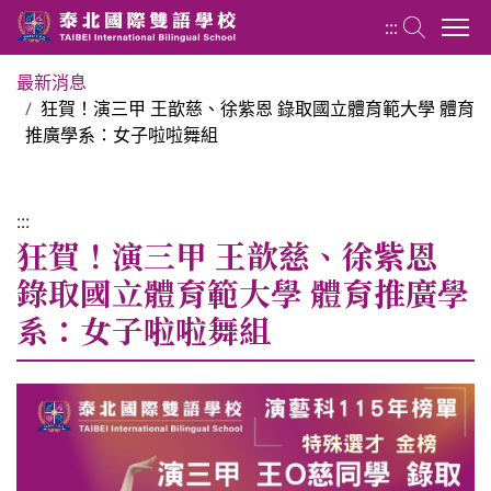
:::
最新消息
狂賀！演三甲 王歆慈、徐紫恩 錄取國立體育範大學 體育
藝術群 Art Group
推廣學系：女子啦啦舞組
關於藝術群
:::
狂賀！演三甲 王歆慈、徐紫恩
最新消息
錄取國立體育範大學 體育推廣學
系：女子啦啦舞組
課程規劃
師資陣容
競賽榮譽榜