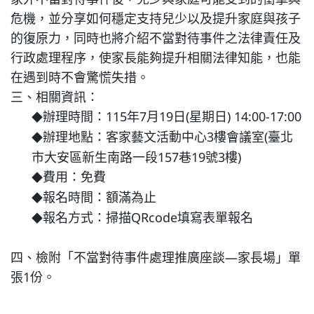
家外不當對待事件後，兒少與家庭可能受到的衝擊與
危機，並分享如何穩定支持兒少以及提升家庭與孩子
特色課程
的復原力，同時也將介紹不當對待事件之法律責任及
行政處理程序，使家長能夠提升相關法律知能，也能
表單下載
在遇到時不會驚慌失措。
三、相關資訊：
辦理時間：115年7月19日(星期日) 14:00-17:00
◆
輔導業務
辦理地點：客家藝文活動中心3樓會議室(臺北
◆
市大安區新生南路一段157巷19號3樓)
回官網首頁
費用：免費
◆
報名時間：額滿為止
◆
報名方式：掃描QRcode填寫表單報名
◆
四、檢附「不當對待事件處理推廣座談—家長場」單
張1份。