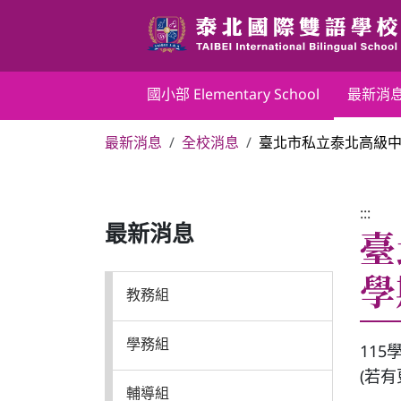
跳
到
主
要
國小部 Elementary School
國小部 Elementary School
最新消
內
容
最新消息
全校消息
臺北市私立泰北高級中
區
最新消息
塊
行政團隊
:::
臺
最新消息
榮譽榜
學
教務組
教務組
學務組
11
(若
學務組
輔導組