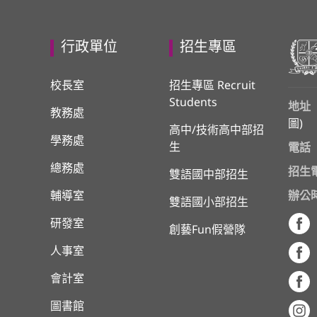
行政單位
招生專區
校長室
招生專區 Recruit
Students
地址
教務處
圖
)
高中/技術高中部招
學務處
生
電話
總務處
招生
雙語國中部招生
輔導室
辦公
雙語國小部招生
研發室
創藝Fun假營隊
人事室
會計室
圖書館