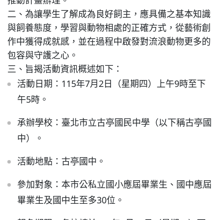
推動計畫辦理。
二、為讓學生了解成為良好飼主，應具備之基本知識
特色課程
與飼養態度，學習與動物相處的正確方式，從藝術創
作中獲得成就感，並在過程中啟發對流浪動物更多的
表單下載
包容與守護之心。
三、旨揭活動資訊概述如下：
活動日期：115年7月2日（星期四）上午9時至下
輔導業務
午5時。
回官網首頁
承辦學校：臺北市立古亭國民中學（以下稱古亭國
中）。
活動地點：古亭國中。
參加對象：本市公私立國小應屆畢業生、國中應屆
畢業生及國中生至多30位。