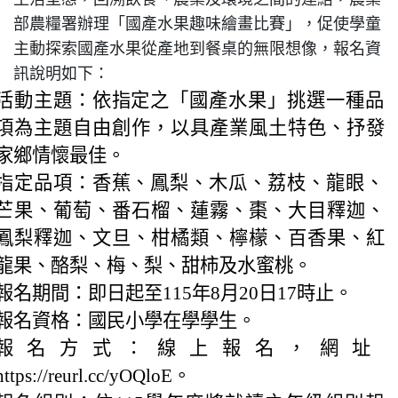
生活型態，回溯飲食、農業及環境之間的連結，農業
部農糧署辦理「國產水果趣味繪畫比賽」，促使學童
特色課程
主動探索國產水果從產地到餐桌的無限想像，報名資
訊說明如下：
表單下載
活動主題：依指定之「國產水果」挑選一種品
項為主題自由創作，以具產業風土特色、抒發
家鄉情懷最佳。
輔導業務
指定品項：香蕉、鳳梨、木瓜、荔枝、龍眼、
芒果、葡萄、番石榴、蓮霧、棗、大目釋迦、
回官網首頁
鳳梨釋迦、文旦、柑橘類、檸檬、百香果、紅
龍果、酪梨、梅、梨、甜柿及水蜜桃。
報名期間：即日起至115年8月20日17時止。
報名資格：國民小學在學學生。
報名方式：線上報名，網址
https://reurl.cc/yOQloE。