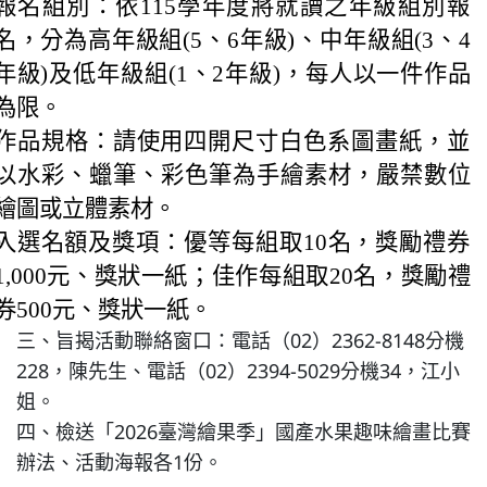
報名組別：依115學年度將就讀之年級組別報
名，分為高年級組(5、6年級)、中年級組(3、4
年級)及低年級組(1、2年級)，每人以一件作品
為限。
作品規格：請使用四開尺寸白色系圖畫紙，並
以水彩、蠟筆、彩色筆為手繪素材，嚴禁數位
繪圖或立體素材。
入選名額及獎項：優等每組取10名，獎勵禮券
1,000元、獎狀一紙；佳作每組取20名，獎勵禮
券500元、獎狀一紙。
三、旨揭活動聯絡窗口：電話（02）2362-8148分機
228，陳先生、電話（02）2394-5029分機34，江小
姐。
四、檢送「2026臺灣繪果季」國產水果趣味繪畫比賽
辦法、活動海報各1份。