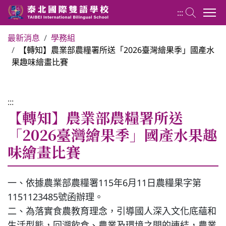
:::
最新消息
學務組
【轉知】農業部農糧署所送「2026臺灣繪果季」國產水
國小部 Elementary School
果趣味繪畫比賽
最新消息
:::
【轉知】農業部農糧署所送
行政團隊
「2026臺灣繪果季」國產水果趣
味繪畫比賽
榮譽榜
教務組
一、依據農業部農糧署115年6月11日農糧果字第
1151123485號函辦理。
二、為落實食農教育理念，引導國人深入文化底蘊和
學務組