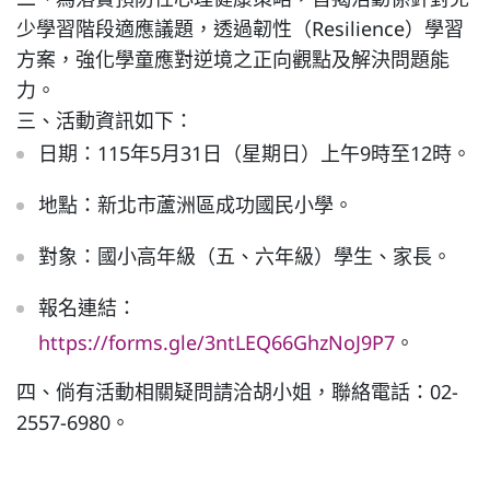
二、為落實預防性心理健康策略，旨揭活動係針對兒
少學習階段適應議題，透過韌性（Resilience）學習
特色課程
方案，強化學童應對逆境之正向觀點及解決問題能
力。
表單下載
三、活動資訊如下：
日期：115年5月31日（星期日）上午9時至12時。
輔導業務
地點：新北市蘆洲區成功國民小學。
對象：國小高年級（五、六年級）學生、家長。
回官網首頁
報名連結：
https://forms.gle/3ntLEQ66GhzNoJ9P7
。
四、倘有活動相關疑問請洽胡小姐，聯絡電話：02-
2557-6980。