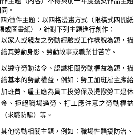
創作主題（內容）不得與前一年度獲獎作品主題
相同。
(四)徵件主題：以四格漫畫方式（限橫式四開紙
張或圖畫紙），針對下列主題進行創作：
以家人或親友之勞動經驗或工作樣貌為題，描
繪其勞動身影、勞動故事或職業甘苦等。
以遵守勞動法令、認識相關勞動權益為題，描
繪基本的勞動權益，例如：勞工加班雇主應給
加班費、雇主應為員工投勞保及提撥勞工退休
金、拒絕職場過勞、打工應注意之勞動權益
（求職防騙）等。
其他勞動相關主題，例如：職場性騷擾防治、