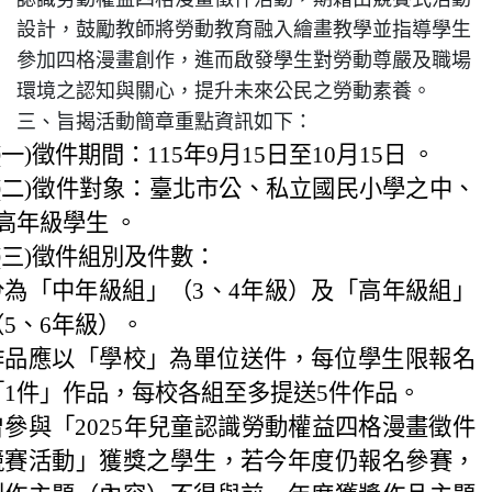
認識勞動權益四格漫畫徵件活動，期藉由競賽式活動
設計，鼓勵教師將勞動教育融入繪畫教學並指導學生
特色課程
參加四格漫畫創作，進而啟發學生對勞動尊嚴及職場
環境之認知與關心，提升未來公民之勞動素養。
表單下載
三、旨揭活動簡章重點資訊如下：
(一)徵件期間：115年9月15日至10月15日 。
(二)徵件對象：臺北市公、私立國民小學之中、
輔導業務
高年級學生 。
(三)徵件組別及件數：
回官網首頁
分為「中年級組」（3、4年級）及「高年級組」
（5、6年級）。
作品應以「學校」為單位送件，每位學生限報名
「1件」作品，每校各組至多提送5件作品。
曾參與「2025年兒童認識勞動權益四格漫畫徵件
競賽活動」獲獎之學生，若今年度仍報名參賽，