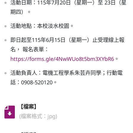
活動日期：115年7月20日（星期一）至 23日（星
期四）。
普通型高中
活動地點：本校淡水校園。
技術型高中
即日起至115年6月15日（星期一）止受理線上報
名， 報名表單：
雙語國中部
https://forms.gle/4NwWUo8t5bm3XYbR6
。
雙語國小部
活動負責人：電機工程學系朱芸卉同學；行動電
話：0908-520120。
招生網站
【檔案】
(檔案格式：jpg)