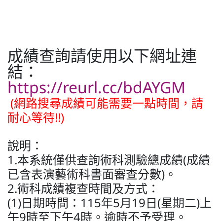
普通型高中
技術型高中
成績查詢請使用以下網址連
結：
https://reurl.cc/bdAYGM
雙語國中部
(網路搜尋成績可能需要一點時間，請
耐心等待!!)
雙語國小部
說明：
招生網站
1.本系統僅供查詢術科測驗總成績(成績
已含表演藝術科書面審查分數)。
2.術科成績複查時間及方式：
(1)日期時間：115年5月19日(星期二)上
午9時至下午4時。逾時不予受理。