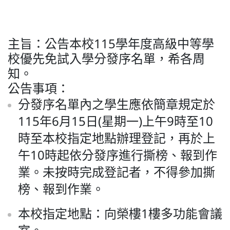
普通型高中
主旨：公告本校115學年度高級中等學
技術型高中
校優先免試入學分發序名單，希各周
知。
公告事項：
雙語國中部
分發序名單內之學生應依簡章規定於
115年6月15日(星期一)上午9時至10
雙語國小部
時至本校指定地點辦理登記，再於上
午10時起依分發序進行撕榜、報到作
招生網站
業。未按時完成登記者，不得參加撕
榜、報到作業。
本校指定地點：向榮樓1樓多功能會議