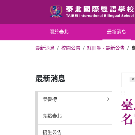
跳
到
主
要
關於泰北
關於泰北
最新消息
內
容
最新消息
校園公告
註冊組 - 最新公告
區
最新消息
塊
行政單位
最新消息
×
行事曆
:::
臺
榮譽榜
招生專區
名
亮點泰北
校內分機表
招生公告