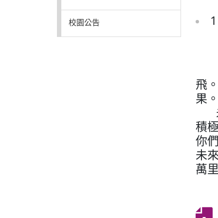
普通型高中
校園公告
技術型高中
時
飛
雙語國中部
果
未
雙語國小部
積
你
招生網站
未
萬