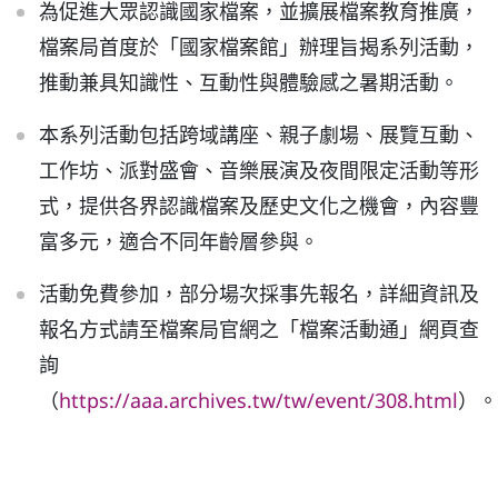
為促進大眾認識國家檔案，並擴展檔案教育推廣，
普通型高中
檔案局首度於「國家檔案館」辦理旨揭系列活動，
推動兼具知識性、互動性與體驗感之暑期活動。
技術型高中
本系列活動包括跨域講座、親子劇場、展覽互動、
工作坊、派對盛會、音樂展演及夜間限定活動等形
雙語國中部
式，提供各界認識檔案及歷史文化之機會，內容豐
富多元，適合不同年齡層參與。
雙語國小部
活動免費參加，部分場次採事先報名，詳細資訊及
報名方式請至檔案局官網之「檔案活動通」網頁查
招生網站
詢
（
https://aaa.archives.tw/tw/event/308.html
）。