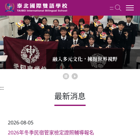
:::
外語群 Foreign Language Group
關於應用日語科
融入多元文化，擁抱世界視野
掌握外語，連結世界
沉浸式學習，學習與文化交流併行
融入多元文化，擁抱世界視野
掌握外語，連結世界
課程介紹
:::
最新消息
最新消息
回官網首頁
2026-08-05
2026年冬季民宿管家檢定證照輔導報名