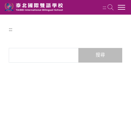
:::
:::
關於泰北
最新消息
搜尋表單
搜尋
行政單位
行事曆
招生專區
校內分機表