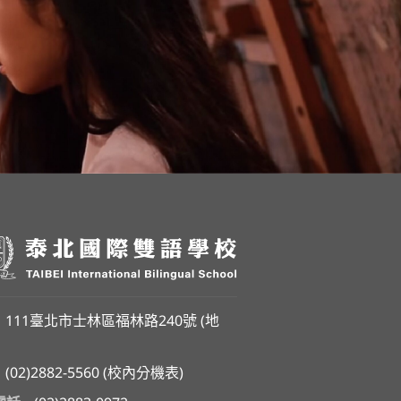
111臺北市士林區福林路240號 (
地
(02)2882-5560
(
校內分機表
)