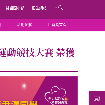
:::
雙語國小部
招生網站
載
活動花絮
回官網首頁
人運動競技大賽 榮獲