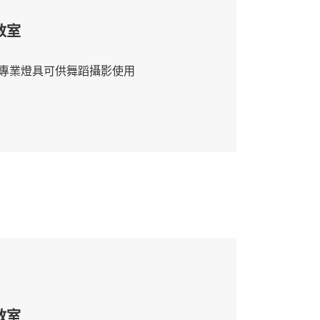
教室
業燈具可供舞蹈攝影使用
教室