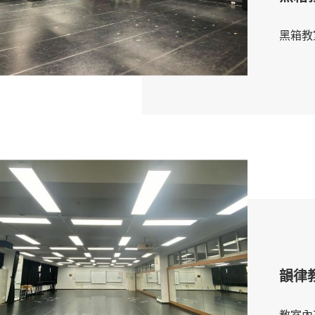
黑箱教
韻律