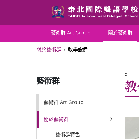
跳
到
主
要
藝術群 Art Group
藝術群 Art Group
關於藝術群
內
容
關於藝術群
教學設備
區
關於藝術群
塊
最新消息
:::
教
藝術群
課程規劃
藝術群 Art Group
師資陣容
關於藝術群
競賽榮譽榜
藝術群特色