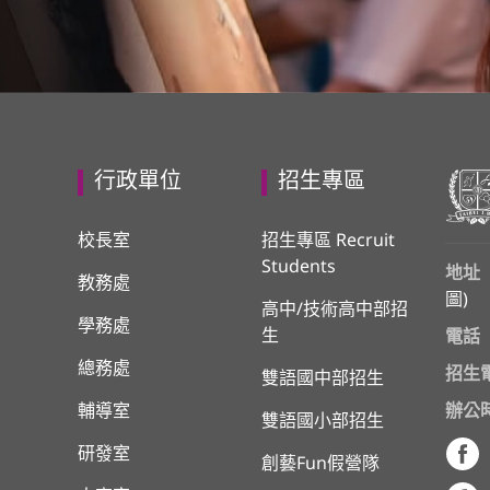
行政單位
招生專區
校長室
招生專區 Recruit
Students
地址
教務處
圖
)
高中/技術高中部招
學務處
生
電話
總務處
招生
雙語國中部招生
輔導室
辦公
雙語國小部招生
研發室
創藝Fun假營隊