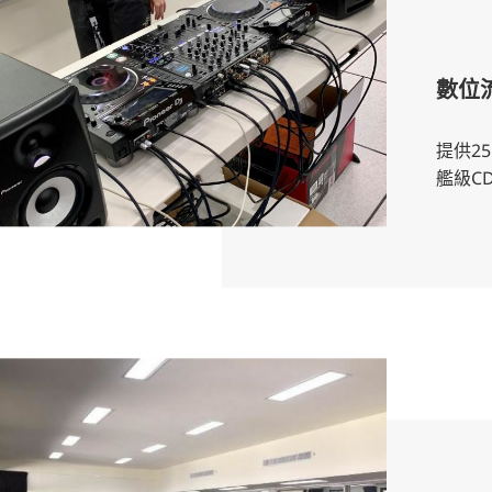
數位
提供25
艦級C