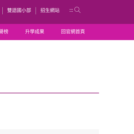
:::
雙語國小部
招生網站
譽榜
升學成果
回官網首頁