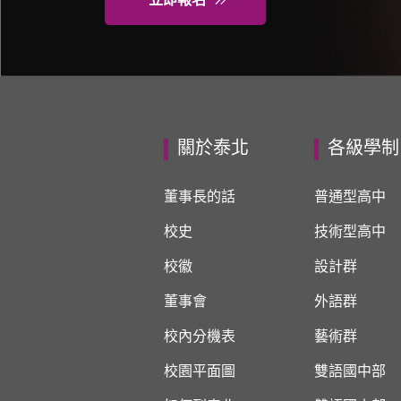
立即報名
關於泰北
各級學制
董事長的話
普通型高中
校史
技術型高中
校徽
設計群
董事會
外語群
校內分機表
藝術群
校園平面圖
雙語國中部