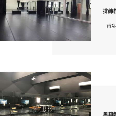
排練
內有專
黑箱