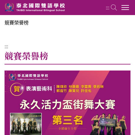
:::
競賽榮譽榜
藝術群 Art Group
:::
關於藝術群
競賽榮譽榜
最新消息
課程規劃
師資陣容
競賽榮譽榜