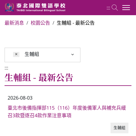
:::
最新消息
校園公告
生輔組 - 最新公告
關於泰北
最新消息
×
生輔組
:::
行政單位
生輔組 - 最新公告
行事曆
2026-08-03
臺北市後備指揮部115（116）年度後備軍人與補充兵緩
招生專區
召3款暨逐召4款作業注意事項
生輔組
校內分機表