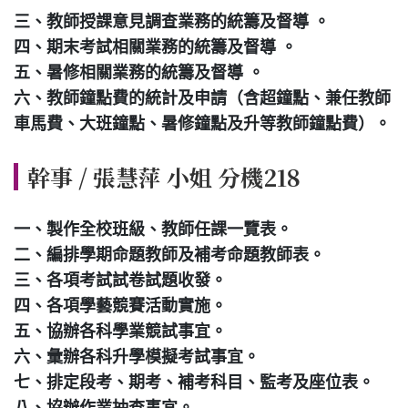
三、教師授課意見調查業務的統籌及督導 。
普通型高中
四、期末考試相關業務的統籌及督導 。
五、暑修相關業務的統籌及督導 。
六、教師鐘點費的統計及申請（含超鐘點、兼任教師
技術型高中
車馬費、大班鐘點、暑修鐘點及升等教師鐘點費）。
雙語國中部
幹事 / 張慧萍 小姐 分機218
雙語國小部
一、製作全校班級、教師任課一覽表。
二、編排學期命題教師及補考命題教師表。
招生網站
三、各項考試試卷試題收發。
四、各項學藝競賽活動實施。
五、協辦各科學業競試事宜。
六、彙辦各科升學模擬考試事宜。
七、排定段考、期考、補考科目、監考及座位表。