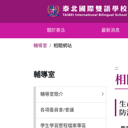
跳
到
主
要
關於泰北
關於泰北
最新消息
內
容
輔導室
相關網站
區
最新消息
塊
行政單位
:::
相
輔導室
行事曆
輔導室簡介
生
招生專區
防
各項委員會/會議
校內分機表
學生學習歷程檔案專區