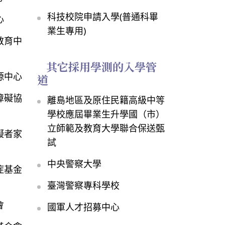
科技校院申請入學(普通科畢
心
業生專用)
教育中
其它採用學測的入學管
道
源中心
障礙協
離島地區及原住民籍高級中等
學校應屆畢業生升學國（市）
立師範及教育大學聯合保送甄
礙者家
試
中央警察大學
症基金
臺灣警察專科學校
會
國軍人才招募中心