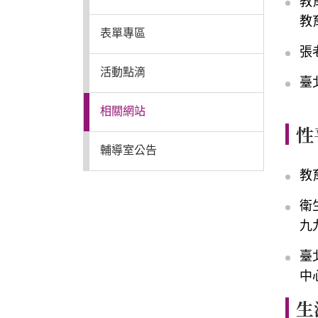
教
教
普通型高中
表單專區
張
活動點滴
技術型高中
臺
相關網站
雙語國中部
性
輔導室公告
雙語國小部
教
衛
招生網站
九
臺
中
生