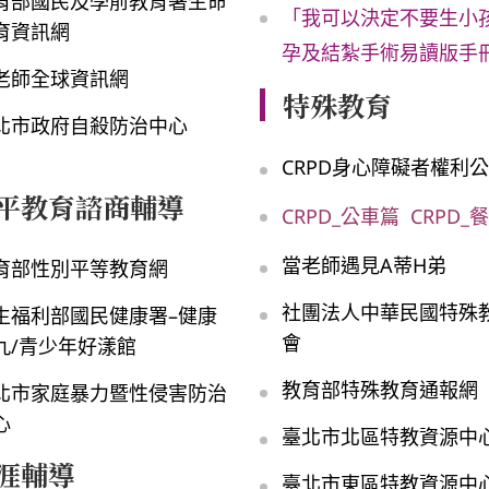
育部國民及學前教育署生命
「我可以決定不要生小孩
育資訊網
孕及結紮手術易讀版手
老師全球資訊網
特殊教育
北市政府自殺防治中心
CRPD身心障礙者權利
平教育諮商輔導
CRPD_公車篇
CRPD_
當老師遇見A蒂H弟
育部性別平等教育網
社團法人中華民國特殊
生福利部國民健康署–健康
會
九/青少年好漾館
教育部特殊教育通報網
北市家庭暴力暨性侵害防治
心
臺北市北區特教資源中
涯輔導
臺北市東區特教資源中