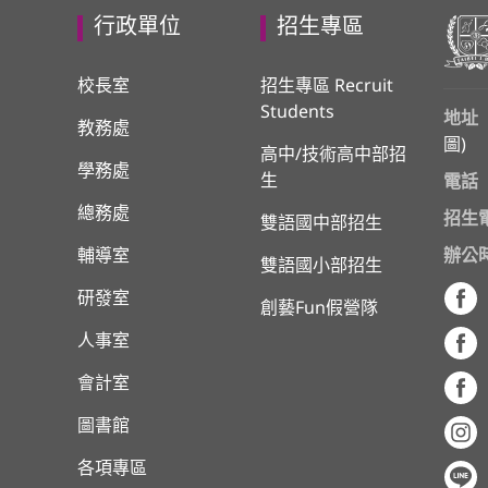
行政單位
招生專區
校長室
招生專區 Recruit
Students
地址
教務處
圖
)
高中/技術高中部招
學務處
生
電話
總務處
招生
雙語國中部招生
輔導室
辦公
雙語國小部招生
研發室
創藝Fun假營隊
人事室
會計室
圖書館
各項專區