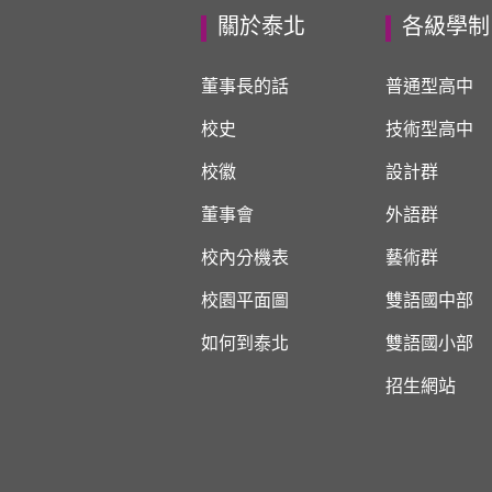
關於泰北
各級學制
董事長的話
普通型高中
校史
技術型高中
校徽
設計群
董事會
外語群
校內分機表
藝術群
校園平面圖
雙語國中部
如何到泰北
雙語國小部
招生網站