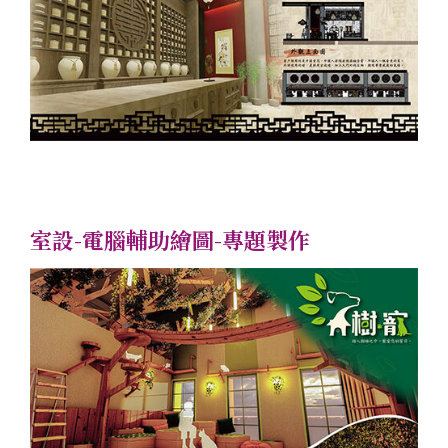
室設-電腦輔助繪圖-專題製作