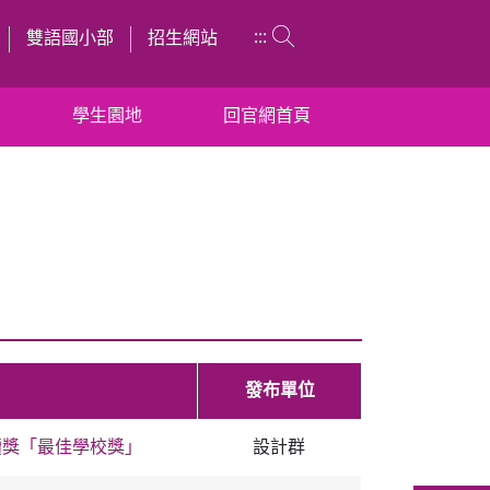
:::
雙語國小部
招生網站
學生園地
回官網首頁
發布單位
犢獎「最佳學校獎」
設計群