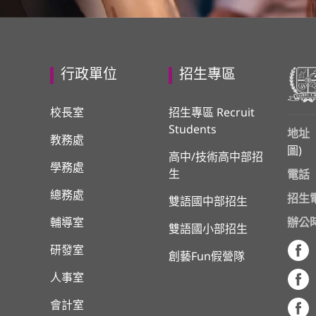
行政單位
招生專區
校長室
招生專區 Recruit
Students
地址
教務處
圖
)
高中/技術高中部招
學務處
生
電話
總務處
招生
雙語國中部招生
輔導室
辦公
雙語國小部招生
研發室
創藝Fun假營隊
人事室
會計室