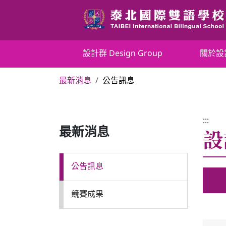
跳
到
主
要
設計群 Design Group
設計群 Design Group
關於設
內
容
最新消息
公告訊息
區
關於設計群
塊
最新消息
:::
設
最新消息
課程介紹
公告訊息
師資設備
競賽成果
學生園地