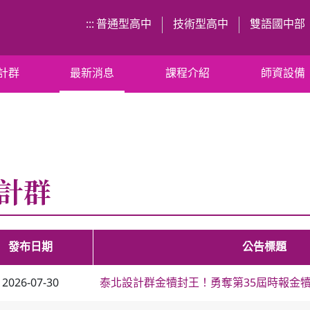
:::
普通型高中
技術型高中
雙語國中部
計群
最新消息
課程介紹
師資設備
計群
發布日期
公告標題
2026-07-30
泰北設計群金犢封王！勇奪第35屆時報金