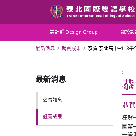
跳
到
主
要
設計群 Design Group
設計群 Design Group
關於設
內
容
最新消息
競賽成果
恭賀 泰北高中~113
區
關於設計群
塊
最新消息
:::
恭
最新消息
課程介紹
公告訊息
恭賀
師資設備
競賽成果
狂賀~
國第
學生園地
一漫