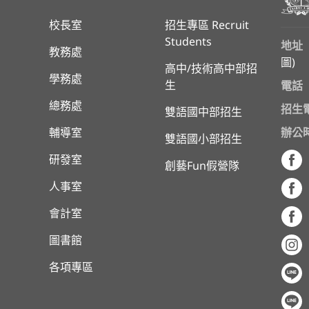
校長室
招生專區 Recruit
Students
地址
教務處
圖
)
高中/技術高中部招
學務處
生
電話
總務處
招生
雙語國中部招生
輔導室
辦公
雙語國小部招生
研發室
創藝Fun假營隊
人事室
會計室
圖書館
各項專區