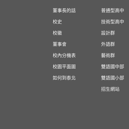
董事長的話
普通型高中
校史
技術型高中
校徽
設計群
董事會
外語群
校內分機表
藝術群
校園平面圖
雙語國中部
如何到泰北
雙語國小部
招生網站