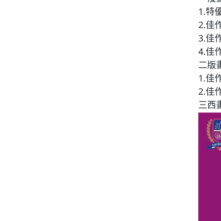
1.特
回官網首頁
2.佳
3.佳
4.佳
二版
1.佳
2.佳
三西畫