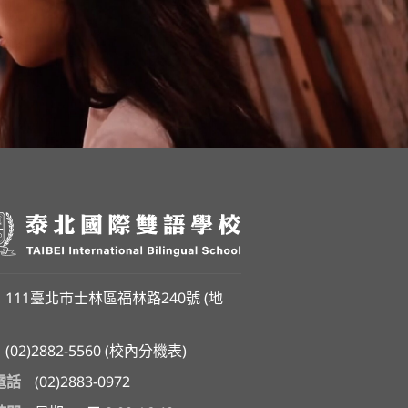
111臺北市士林區福林路240號 (
地
(02)2882-5560
(
校內分機表
)
電話
(02)2883-0972