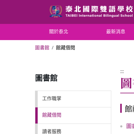
跳
到
主
要
關於泰北
關於泰北
最新消息
內
容
圖書館
館藏借閱
區
最新消息
塊
行政單位
:::
圖
圖書館
行事曆
工作職掌
館
招生專區
館藏借閱
圖
校內分機表
讀者服務