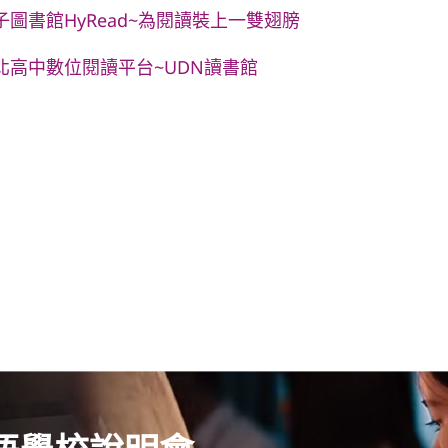
子圖書館HyRead~為閱讀裝上一雙翅膀
北高中數位閱讀平台~UDN讀書館