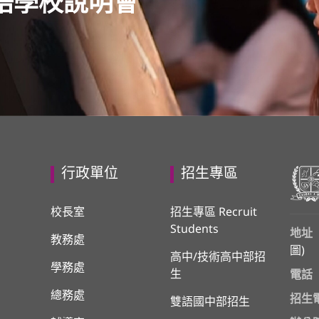
語學校說明會
行政單位
招生專區
校長室
招生專區 Recruit
Students
地址
教務處
圖
)
高中/技術高中部招
學務處
生
電話
總務處
招生
雙語國中部招生