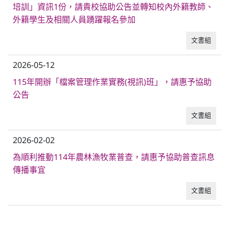
培訓」資訊1份，請貴校協助公告並轉知校內外籍教師、
外籍學生及相關人員踴躍報名參加
普通型高中
文書組
技術型高中
2026-05-12
115年開辦「檔案管理作業實務(視訊)班」，請惠予協助
雙語國中部
公告
文書組
雙語國小部
2026-02-02
招生網站
為順利推動114年農林漁牧業普查，請惠予協助普查訊息
傳播事宜
文書組