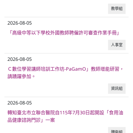
教學組
普通型高中
2026-08-05
技術型高中
「高級中等以下學校外國教師聘僱許可審查作業手冊」
人事室
雙語國中部
2026-08-05
Ｃ數位學習講師培訓工作坊-PaGamO」教師增能研習，
雙語國小部
請踴躍參加。
資訊組
招生網站
2026-08-05
轉知臺北市立聯合醫院自115年7月30日起開設「食用油
品健康諮詢門診」一案
體衛組