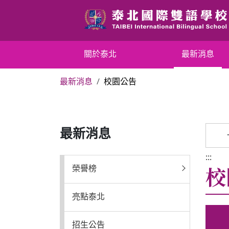
跳
到
主
要
關於泰北
關於泰北
最新消息
內
容
最新消息
校園公告
區
最新消息
塊
行政單位
最新消息
行事曆
:::
校
榮譽榜
招生專區
亮點泰北
校內分機表
招生公告