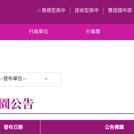
:::
普通型高中
技術型高中
雙語國中部
行政單位
行事曆
---發布單位---
園公告
發布日期
公告標題