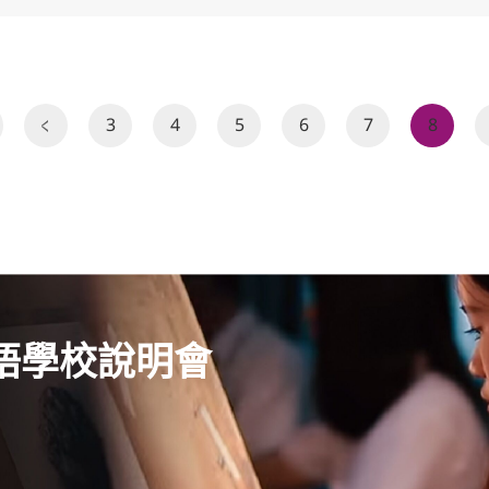
3
4
5
6
7
8
語學校說明會