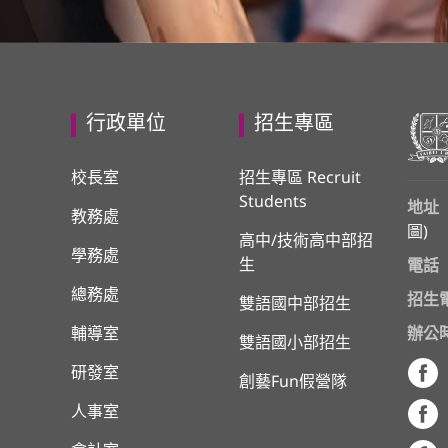
行政單位
招生專區
校長室
招生專區 Recruit
Students
地址
教務處
圖
)
高中/技術高中部招
學務處
生
電話
總務處
招生
雙語國中部招生
輔導室
辦公
雙語國小部招生
研發室
創藝Fun假營隊
人事室