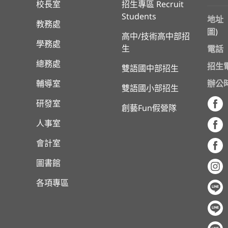
校長室
招生專區 Recruit
Students
地址
教務處
圖
)
高中/技術高中部招
學務處
生
電話
總務處
招生
雙語國中部招生
輔導室
辦公
雙語國小部招生
研發室
創藝Fun假營隊
人事室
會計室
圖書館
各項專區