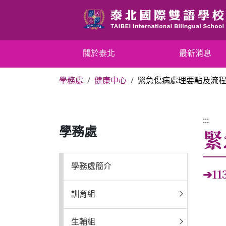
跳
到
主
要
關於泰北
關於泰北
最新消息
內
容
學務處
健康中心
緊急傷病處理要點及流
區
最新消息
塊
行政單位
:::
緊
學務處
行事曆
學務處簡介
➔1
招生專區
訓育組
校內分機表
生輔組