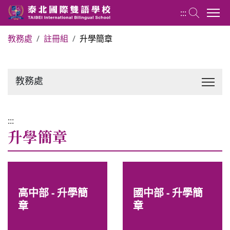
:::
教務處
註冊組
升學簡章
關於泰北
教務處
最新消息
行政單位
:::
升學簡章
行事曆
招生專區
高中部 - 升學簡
國中部 - 升學簡
章
章
校內分機表