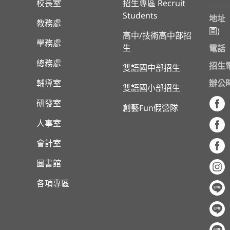
校長室
招生專區 Recruit
Students
地址
教務處
圖
)
高中/技術高中部招
學務處
生
電話
總務處
招生
雙語國中部招生
輔導室
辦公
雙語國小部招生
研發室
創藝Fun假營隊
人事室
會計室
圖書館
各項專區