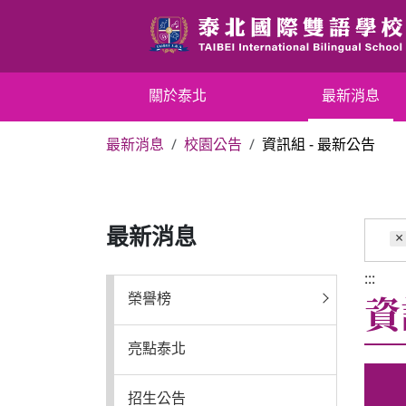
跳
到
主
要
關於泰北
關於泰北
最新消息
內
容
最新消息
校園公告
資訊組 - 最新公告
區
最新消息
塊
行政單位
最新消息
×
行事曆
:::
資
榮譽榜
招生專區
亮點泰北
校內分機表
招生公告