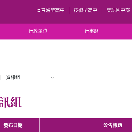
:::
普通型高中
技術型高中
雙語國中部
行政單位
行事曆
資訊組
訊組
發布日期
公告標題