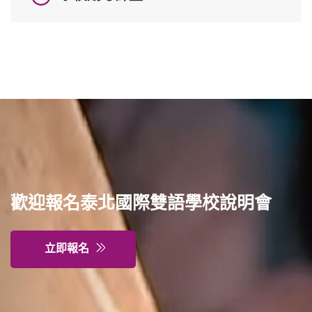
普通型高中
技術型高中
雙語國中部
雙語國小部
歡迎報名泰北國際雙語學校說明會
招生網站
立即報名