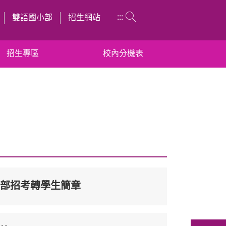
:::
雙語國小部
招生網站
招生專區
校內分機表
間部招考轉學生簡章