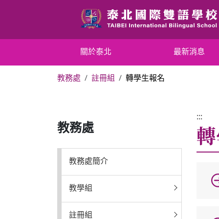
跳
到
主
要
關於泰北
關於泰北
最新消息
內
容
教務處
註冊組
轉學生報名
區
最新消息
塊
行政單位
:::
轉
教務處
行事曆
教務處簡介
招生專區
教學組
校內分機表
註冊組