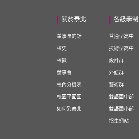
關於泰北
各級學制
董事長的話
普通型高中
校史
技術型高中
校徽
設計群
董事會
外語群
校內分機表
藝術群
校園平面圖
雙語國中部
如何到泰北
雙語國小部
招生網站