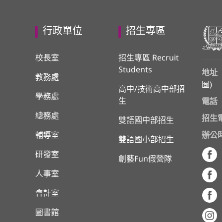
行政單位
招生專區
校長室
招生專區 Recruit
Students
地址
教務處
圖
)
高中/技術高中部招
學務處
生
電話
總務處
招生
雙語國中部招生
輔導室
辦公
雙語國小部招生
研發室
創藝Fun假營隊
人事室
會計室
圖書館