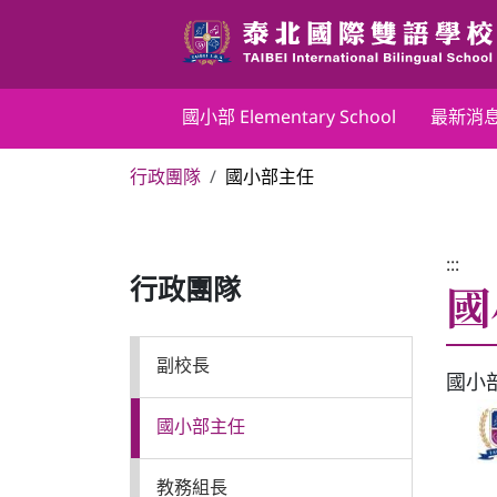
跳
到
主
要
國小部 Elementary School
國小部 Elementary School
最新消
內
容
行政團隊
國小部主任
區
最新消息
塊
行政團隊
:::
國
行政團隊
榮譽榜
副校長
國小
教務組
國小部主任
學務組
教務組長