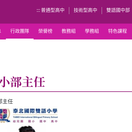
:::
普通型高中
技術型高中
雙語國中部
息
行政團隊
榮譽榜
教務組
學務組
特色課程
小部主任
部主任