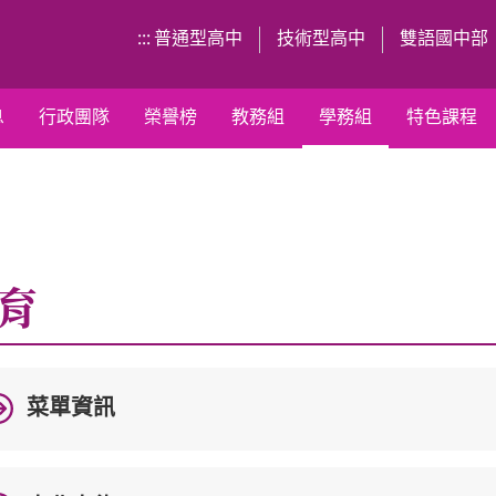
:::
普通型高中
技術型高中
雙語國中部
息
行政團隊
榮譽榜
教務組
學務組
特色課程
育
菜單資訊