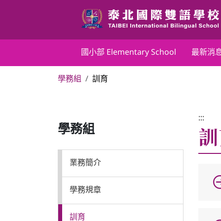
跳
到
主
要
國小部 Elementary School
國小部 Elementary School
最新消
內
容
學務組
訓育
區
最新消息
塊
行政團隊
:::
訓
學務組
榮譽榜
業務簡介
教務組
學務規章
學務組
訓育