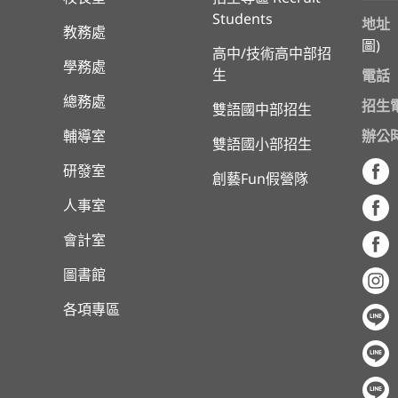
Students
地址
教務處
圖
)
高中/技術高中部招
學務處
生
電話
總務處
招生
雙語國中部招生
輔導室
辦公
雙語國小部招生
研發室
創藝Fun假營隊
人事室
會計室
圖書館
各項專區