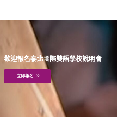
特色課程
表單下載
輔導業務
歡迎報名泰北國際雙語學校說明會
回官網首頁
立即報名